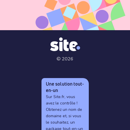
© 2026
Une solution tout-
en-un
Sur Site.fr, vous
avez le contrôle !
Obtenez un nom de
domaine et, si vous
le souhaitez, un
package tout-en-un